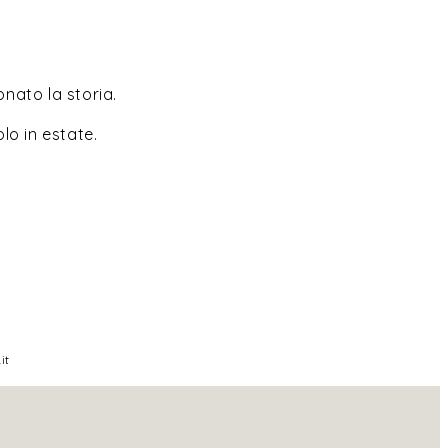
onato la storia.
lo in estate.
it