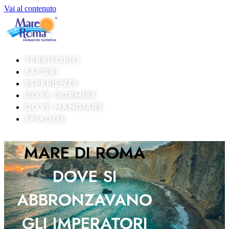
Vai al contenuto
TERRITORIO
SAPORI
ESPERIENZE
DOVE DORMIRE
DOVE MANGIARE
SPIAGGE
MARE DI ROMA
DOVE SI
ABBRONZAVANO
GLI IMPERATORI