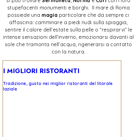
si può trovare
Sermoneta
,
Norma
e
Cori
con i loro
stupefacenti monumenti e borghi.
Il mare di Roma
possiede una
magia
particolare che da sempre ci
affascina: camminare a piedi nudi sulla spiaggia,
sentire il calore dell’estate sulla pelle o “respirarvi” le
intense sensazioni dell’inverno, emozionarsi davanti al
sole che tramonta nell’acqua, rigenerarsi a contatto
con la natura.
I MIGLIORI RISTORANTI
Tradizione, gusto nei miglior ristoranti del litorale
laziale